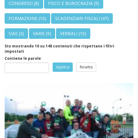
CONGRESSI
(8)
FISCO E BUROCRAZIA
(9)
FORMAZIONE
(10)
SCADENZIARI FISCALI
(47)
SIAE
(3)
VARIE
(9)
VERBALI
(10)
Sto mostrando 10 su 148 contenuti che rispettano i filtri
impostati
Contiene le parole
Applica
Resetta