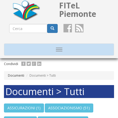
FITeL
Piemonte
Form
di
Cerca
ricerca
Toggle
navigation
Salta
Condividi
al
contenuto
Documenti
Documenti > Tutti
principale
Documenti > Tutti
ASSICURAZIONI
(1)
ASSOCIAZIONISMO
(51)