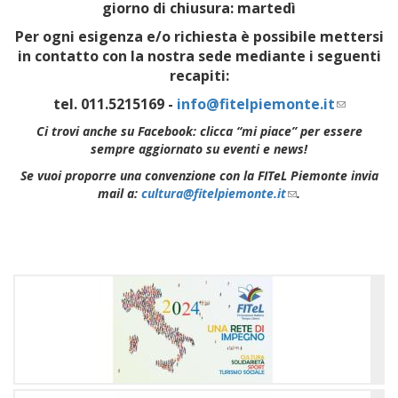
giorno di chiusura: martedì
Per ogni esigenza e/o richiesta è possibile mettersi
in contatto con la nostra sede mediante i seguenti
recapiti:
tel. 011.5215169 -
info@fitelpiemonte.it
(link
sends
Ci trovi anche su Facebook: clicca “mi piace” per essere
e-
sempre aggiornato su eventi e news!
mail)
Se vuoi proporre una convenzione con la FITeL Piemonte invia
mail a:
cultura@fitelpiemonte.it
(link
.
sends
e-
mail)