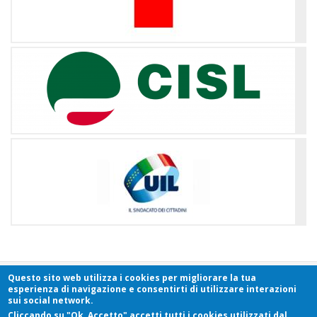
Questo sito web utilizza i cookies per migliorare la tua
esperienza di navigazione e consentirti di utilizzare interazioni
sui social network.
FITeL
Piemonte - Federazione Italiana Tempo Libero - Via Sacchi, 63 -
Cliccando su "Ok, Accetto" accetti tutti i cookies utilizzati dal