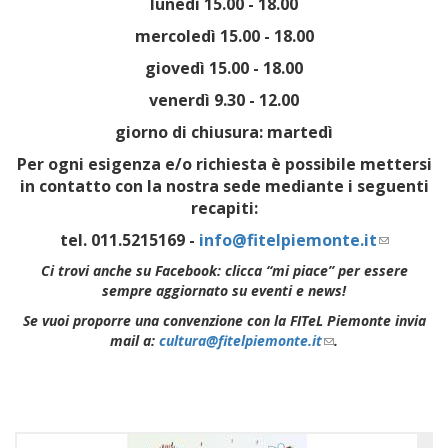
lunedì 15.00 - 18.00
mercoledì 15.00 - 18.00
giovedì 15.00 - 18.00
venerdì 9.30 - 12.00
giorno di chiusura: martedì
Per ogni esigenza e/o richiesta è possibile mettersi
in contatto con la nostra sede mediante i seguenti
recapiti:
tel. 011.5215169 -
info@fitelpiemonte.it
(link
sends
Ci trovi anche su Facebook: clicca “mi piace” per essere
e-
sempre aggiornato su eventi e news!
mail)
Se vuoi proporre una convenzione con la FITeL Piemonte invia
mail a:
cultura@fitelpiemonte.it
(link
.
sends
e-
mail)