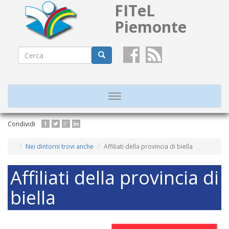
FITeL
Piemonte
Form
di
Cerca
ricerca
Toggle
navigation
Salta
Condividi
al
contenuto
Nei dintorni trovi anche
Affiliati della provincia di biella
principale
Affiliati della provincia di
biella