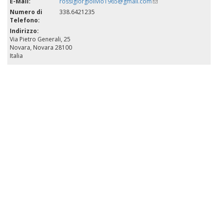
E-Mail:
rossigiorgiolivio1965@gmail.com
(link
sends
Numero di
338.6421235
e-
Telefono:
mail)
Indirizzo:
Via Pietro Generali, 25
Novara
,
Novara
28100
Italia