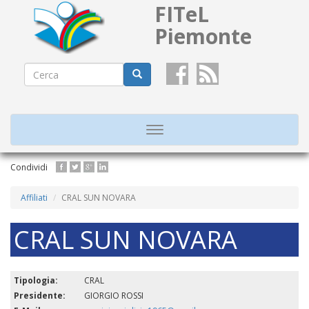
FITeL
Piemonte
Form
di
Cerca
ricerca
Toggle
navigation
Salta
Condividi
al
contenuto
Affiliati
CRAL SUN NOVARA
principale
CRAL SUN NOVARA
Tipologia:
CRAL
Presidente:
GIORGIO ROSSI