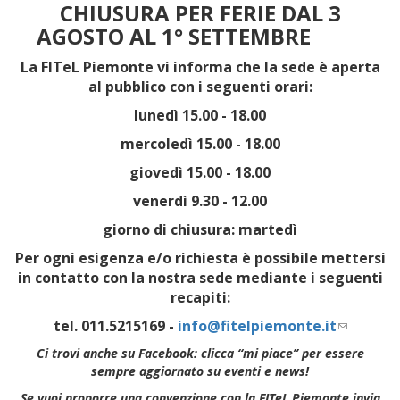
CHIUSURA PER FERIE DAL 3
AGOSTO AL 1° SETTEMBRE
La FITeL Piemonte vi informa che la sede è aperta
al pubblico con i seguenti orari:
lunedì 15.00 - 18.00
mercoledì 15.00 - 18.00
giovedì 15.00 - 18.00
venerdì 9.30 - 12.00
giorno di chiusura: martedì
Per ogni esigenza e/o richiesta è possibile mettersi
in contatto con la nostra sede mediante i seguenti
recapiti:
tel. 011.5215169 -
info@fitelpiemonte.it
(link
sends
Ci trovi anche su Facebook: clicca “mi piace” per essere
e-
sempre aggiornato su eventi e news!
mail)
Se vuoi proporre una convenzione con la FITeL Piemonte invia